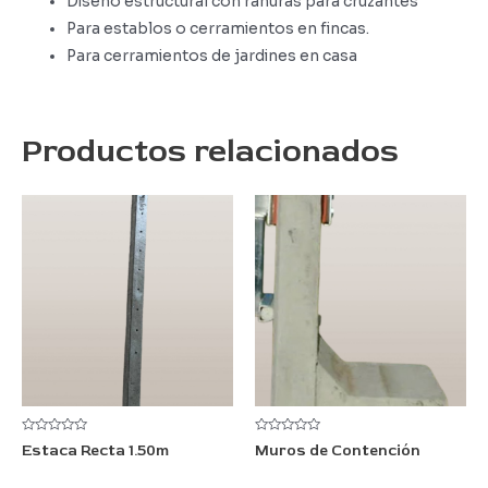
Diseño estructural con ranuras para cruzantes
Para establos o cerramientos en fincas.
Para cerramientos de jardines en casa
Productos relacionados
Valorado
Valorado
Estaca Recta 1.50m
Muros de Contención
con
con
0
0
de
de