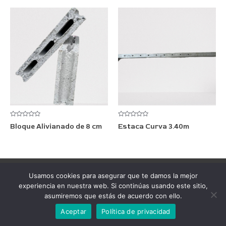
5
5
Valorado
Valorado
Bloque Alivianado de 8 cm
Estaca Curva 3.40m
con
con
0
0
de
de
5
5
Todos los Derechos Reservados © 2026 HormiBloq | Powered
Usamos cookies para asegurar que te damos la mejor
experiencia en nuestra web. Si continúas usando este sitio,
by Teleco.
Aviso de privacidad
asumiremos que estás de acuerdo con ello.
Aceptar
Política de privacidad