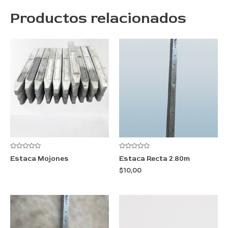
Productos relacionados
Valorado
Valorado
Estaca Mojones
Estaca Recta 2.80m
con
con
0
0
$
10,00
de
de
5
5