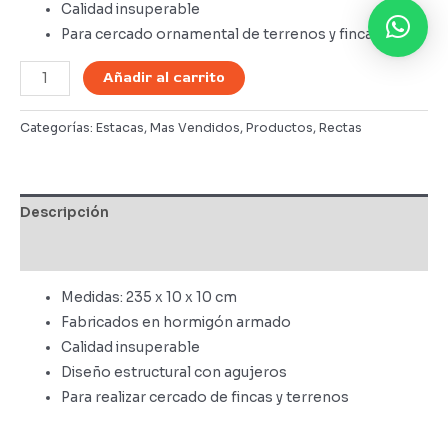
Calidad insuperable
Para cercado ornamental de terrenos y fincas
Estaca
Añadir al carrito
Recta
2.35m
Categorías:
Estacas
,
Mas Vendidos
,
Productos
,
Rectas
cantidad
Descripción
Valoraciones (0)
Medidas: 235 x 10 x 10 cm
Fabricados en hormigón armado
Calidad insuperable
Diseño estructural con agujeros
Para realizar cercado de fincas y terrenos